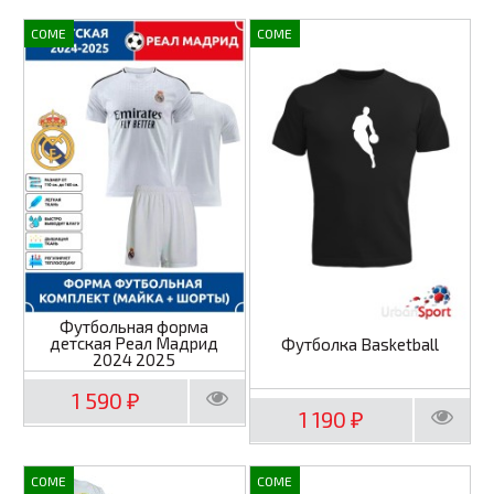
COME
COME
Футбольная форма
детская Реал Мадрид
Футболка Basketball
2024 2025
1 590
₽
1 190
₽
COME
COME