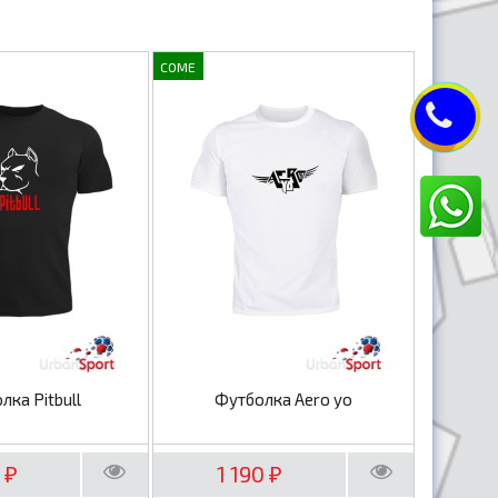
COME
лка Pitbull
Футболка Aero yo
0
1 190
₽
₽