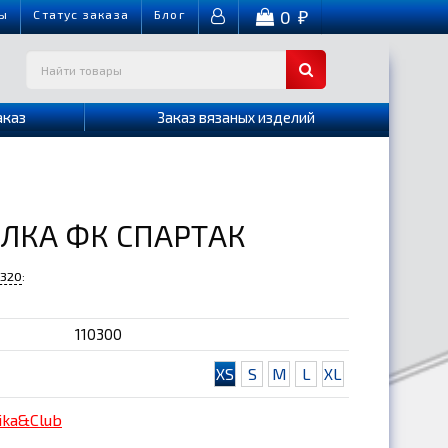
0
ы
Cтатус заказа
Блог
₽
аказ
Заказ вязаных изделий
ЛКА ФК СПАРТАК
-320
:
110300
XS
S
M
L
XL
ika&Club