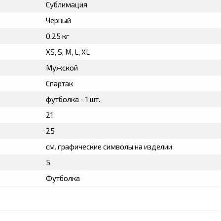
Cублимация
Черный
0.25 кг
XS, S, M, L, XL
Мужской
Спартак
футболка - 1 шт.
21
25
см. графические символы на изделии
5
Футболка