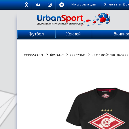
Информация
Оплата и До
Футбол
Хоккей
Экипир
>
>
>
URBANSPORT
ФУТБОЛ
СБОРНЫЕ
РОССИИЙСКИЕ КЛУБЫ