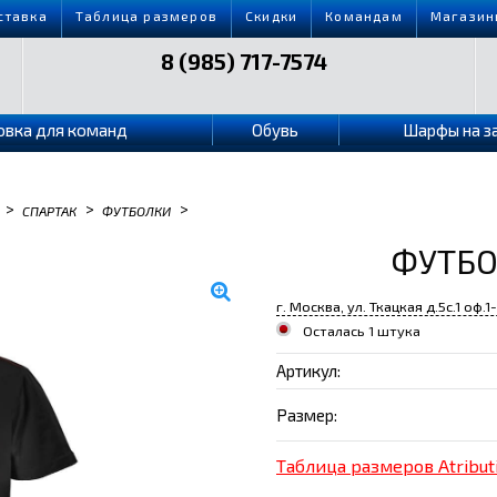
ставка
Таблица размеров
Скидки
Командам
Магазин
8 (985) 717-7574
овка для команд
Обувь
Шарфы на з
>
>
>
СПАРТАК
ФУТБОЛКИ
ФУТБО
г. Москва, ул. Ткацкая д.5с.1 оф.1
Осталась 1 штука
Артикул:
Размер:
Таблица размеров Atribut