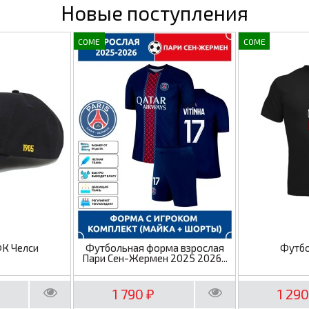
Новые поступления
COME
COME
ФК Челси
Футбольная форма взрослая
Футбо
Пари Сен-Жермен 2025 2026...
1 790
1 29
₽