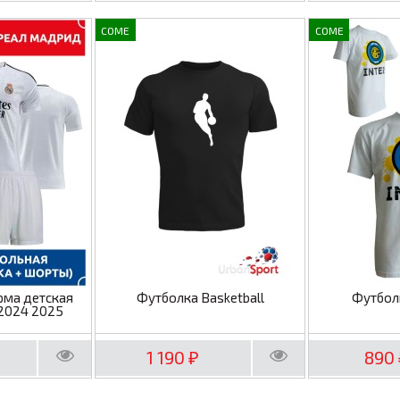
COME
COME
рма детская
Футболка Basketball
Футбол
2024 2025
1 190
890
₽