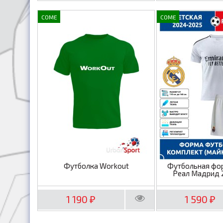
COME
COME
Футболка Workout
Футбольная фо
Реал Мадрид 
1 190
1 590
₽
₽