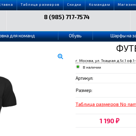
ставка
Таблица размеров
Скидки
Командам
Магазин
8 (985) 717-7574
овка для команд
Обувь
Шарфы на з
ФУТ
г. Москва, ул. Ткацкая д.5с.1 оф.1
В наличии
Артикул:
Размер:
Таблица размеров No na
1 190
₽