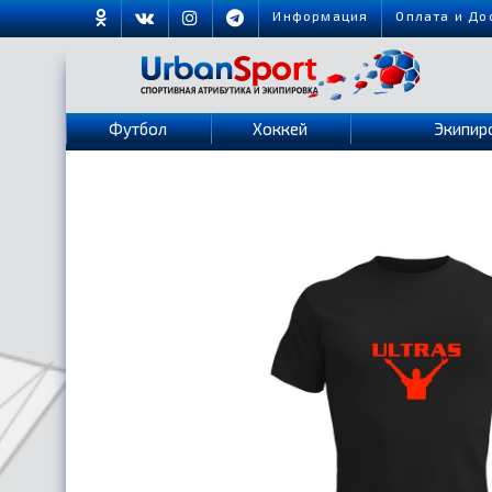
Информация
Оплата и До
Футбол
Хоккей
Экипир