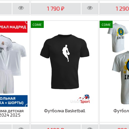
1 790
1 29
₽
COME
COME
рма детская
Футболка Basketball
Футбол
2024 2025