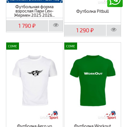
Футбольная форма
взрослая Пари Сен-
Футболка Pitbull
Жермен 2025 2026...
1 790
₽
1 290
₽
COME
COME
Футболка Aero yo
Футболка Workout