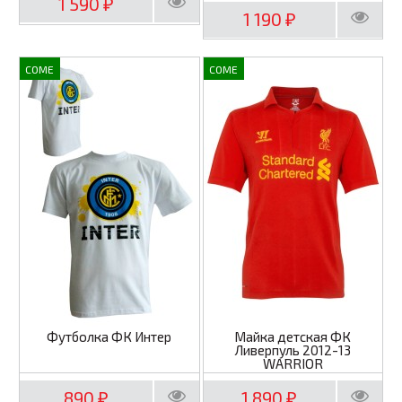
1 590
₽
1 190
₽
COME
COME
Футболка ФК Интер
Майка детская ФК
Ливерпуль 2012-13
WARRIOR
890
1 890
₽
₽