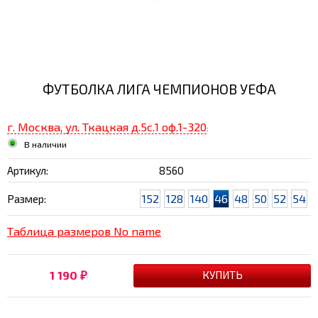
ФУТБОЛКА ЛИГА ЧЕМПИОНОВ УЕФА
г. Москва, ул. Ткацкая д.5с.1 оф.1-320
:
В наличии
Артикул:
8560
152
128
140
46
48
50
52
54
Размер:
Таблица размеров No name
1 190
₽