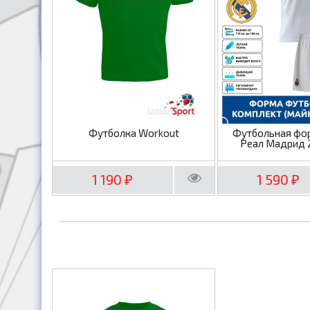
Футболка Workout
Футбольная фо
Реал Мадрид 
1 190
1 590
₽
₽