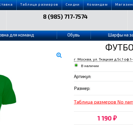
ставка
Таблица размеров
Скидки
Командам
Магазин
8 (985) 717-7574
овка для команд
Обувь
Шарфы на з
ФУТБО
г. Москва, ул. Ткацкая д.5с.1 оф.1
В наличии
Артикул:
Размер:
Таблица размеров No na
1 190
₽