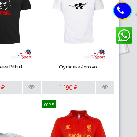
лка Pitbull
Футболка Aero yo
0
1 190
₽
₽
COME