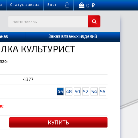
0
ы
Cтатус заказа
Блог
₽
аказ
Заказ вязаных изделий
ЛКА КУЛЬТУРИСТ
-320
:
4377
46
48
50
52
54
56
me