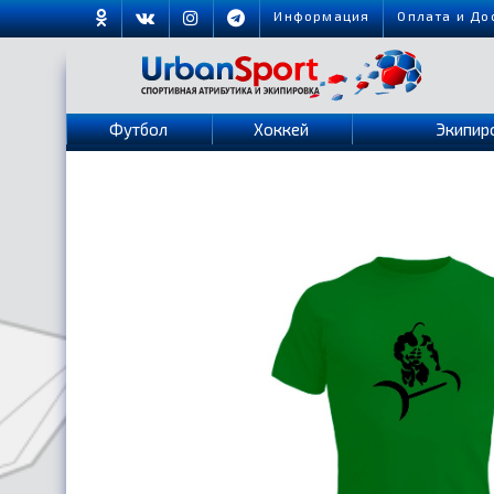
Информация
Оплата и До
Футбол
Хоккей
Экипир