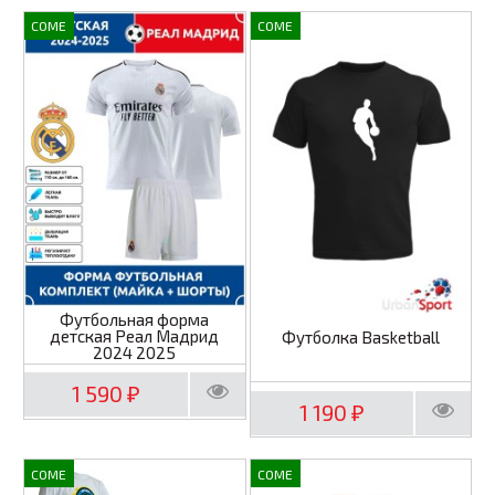
COME
COME
Футбольная форма
детская Реал Мадрид
Футболка Basketball
2024 2025
1 590
₽
1 190
₽
COME
COME