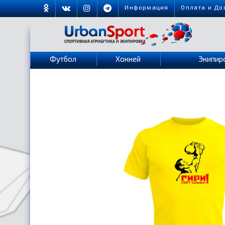
Информация
Оплата и До
Футбол
Хоккей
Экипир