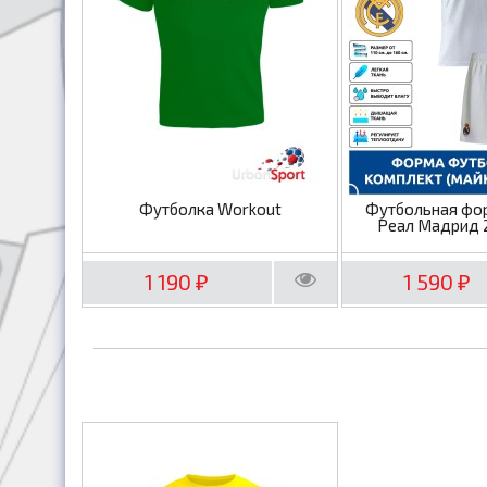
Футболка Workout
Футбольная фо
Реал Мадрид 
1 190
1 590
₽
₽