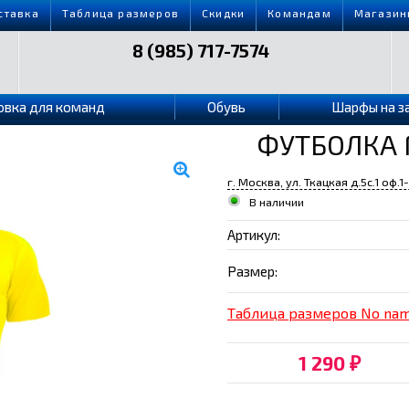
ставка
Таблица размеров
Скидки
Командам
Магазин
8 (985) 717-7574
овка для команд
Обувь
Шарфы на з
ФУТБОЛКА 
г. Москва, ул. Ткацкая д.5с.1 оф.1
В наличии
Артикул:
Размер:
Таблица размеров No na
1 290
₽