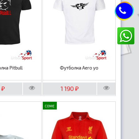
лка Pitbull
Футболка Aero yo
0
1 190
₽
₽
COME