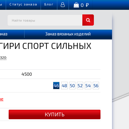
0
ы
Cтатус заказа
Блог
₽
аказ
Заказ вязаных изделий
ГИРИ СПОРТ СИЛЬНЫХ
-320
:
4500
46
48
50
52
54
56
me