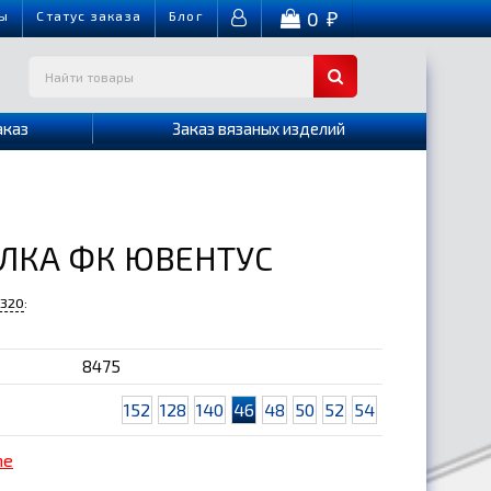
0
ы
Cтатус заказа
Блог
₽
аказ
Заказ вязаных изделий
ЛКА ФК ЮВЕНТУС
-320
:
8475
152
128
140
46
48
50
52
54
me