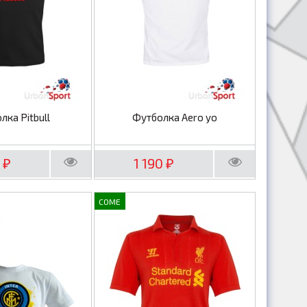
лка Pitbull
Футболка Aero yo
0
1 190
₽
₽
COME