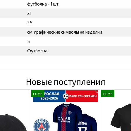
футболка - 1 шт.
21
25
см. графические символы на изделии
5
Футболка
Новые поступления
COME
COME