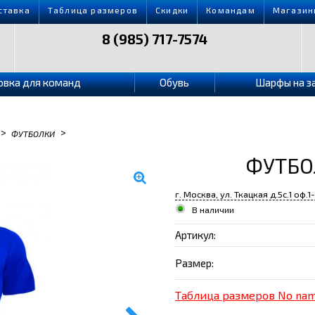
ставка
Таблица размеров
Скидки
Командам
Магазин
8 (985) 717-7574
овка для команд
Обувь
Шарфы на з
>
>
ФУТБОЛКИ
ФУТБО
г. Москва, ул. Ткацкая д.5с.1 оф.1
В наличии
Артикул:
Размер:
Таблица размеров No na