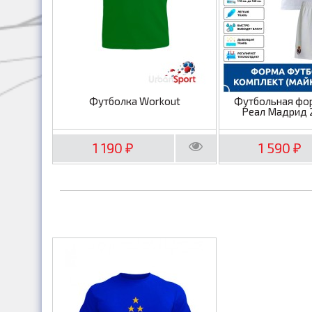
Футболка Workout
Футбольная фо
Реал Мадрид 
1 190
1 590
₽
₽