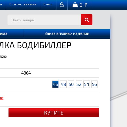
0
ы
Cтатус заказа
Блог
₽
аказ
Заказ вязаных изделий
ЛКА БОДИБИЛДЕР
-320
:
4364
46
48
50
52
54
56
me