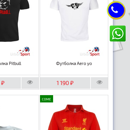
лка Pitbull
Футболка Aero yo
0
1 190
₽
₽
COME