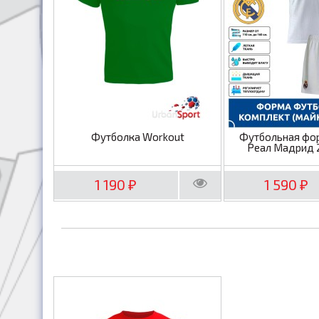
Футболка Workout
Футбольная фо
Реал Мадрид 
1 190
1 590
₽
₽