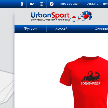
Информация
Оплата и До
Футбол
Хоккей
Экипир