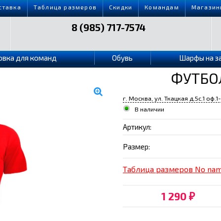
ставка
Таблица размеров
Скидки
Командам
Магазин
8 (985) 717-7574
овка для команд
Обувь
Шарфы на з
ФУТБО
г. Москва, ул. Ткацкая д.5с.1 оф.1
В наличии
Артикул:
Размер:
Таблица размеров No na
1 290
₽