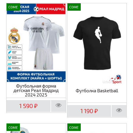
COME
COME
Футбольная форма
детская Реал Мадрид
Футболка Basketball
2024 2025
1 590
₽
1 190
₽
COME
COME