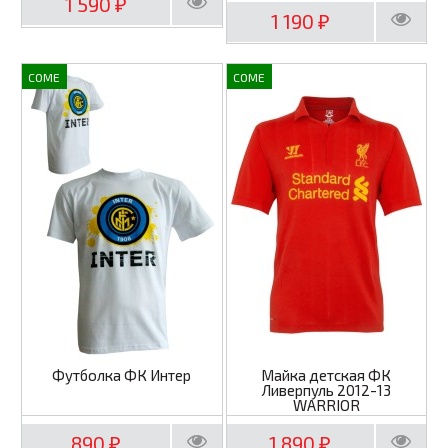
1 590
₽
1 190
₽
COME
COME
Футболка ФК Интер
Майка детская ФК
Ливерпуль 2012-13
WARRIOR
890
1 890
₽
₽