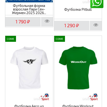
Футбольная форма
взрослая Пари Сен-
Футболка Pitbull
Жермен 2025 2026...
1 790
₽
1 290
₽
COME
COME
Футболка Aero yo
Футболка Workout