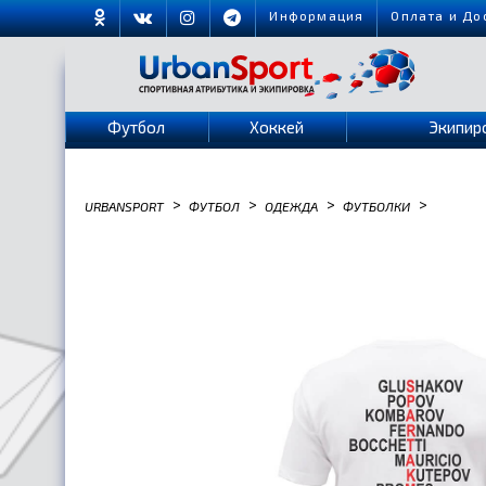
Информация
Оплата и До
Футбол
Хоккей
Экипир
>
>
>
>
URBANSPORT
ФУТБОЛ
ОДЕЖДА
ФУТБОЛКИ