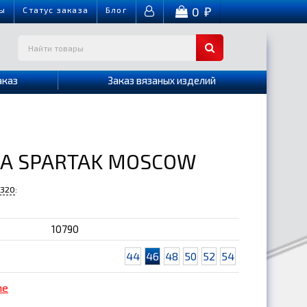
0
ы
Cтатус заказа
Блог
₽
аказ
Заказ вязаных изделий
А SPARTAK MOSCOW
-320
:
10790
44
46
48
50
52
54
me