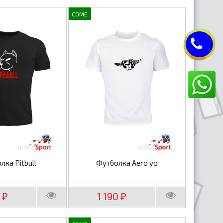
COME
лка Pitbull
Футболка Aero yo
0
1 190
₽
₽