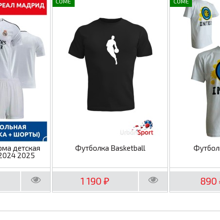
COME
COME
рма детская
Футболка Basketball
Футбол
2024 2025
1 190
890
₽