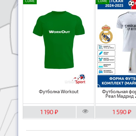
COME
COME
Футболка Workout
Футбольная фо
Реал Мадрид 
1 190
1 590
₽
₽