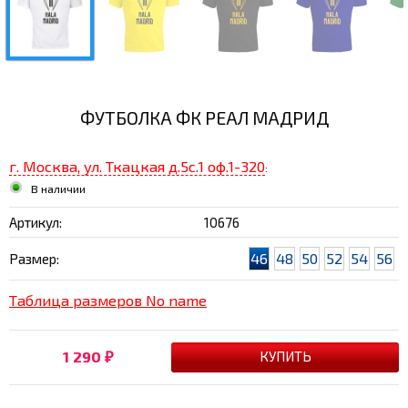
ФУТБОЛКА ФК РЕАЛ МАДРИД
г. Москва, ул. Ткацкая д.5с.1 оф.1-320
:
В наличии
Артикул:
10676
46
48
50
52
54
56
Размер:
Таблица размеров No name
1 290
₽