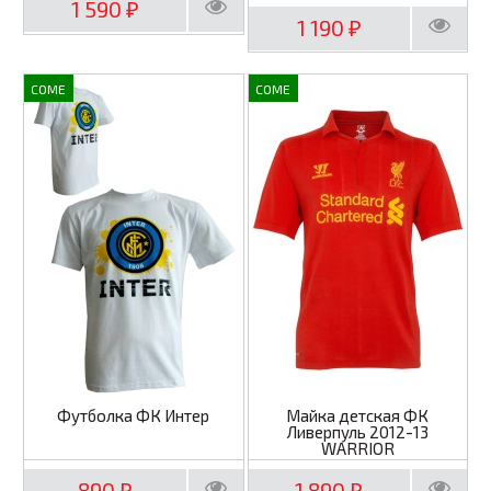
1 590
₽
1 190
₽
COME
COME
Футболка ФК Интер
Майка детская ФК
Ливерпуль 2012-13
WARRIOR
890
1 890
₽
₽