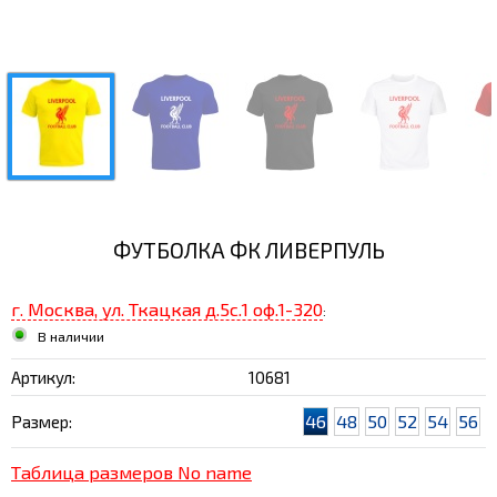
ФУТБОЛКА ФК ЛИВЕРПУЛЬ
г. Москва, ул. Ткацкая д.5с.1 оф.1-320
:
В наличии
Артикул:
10681
46
48
50
52
54
56
Размер:
Таблица размеров No name