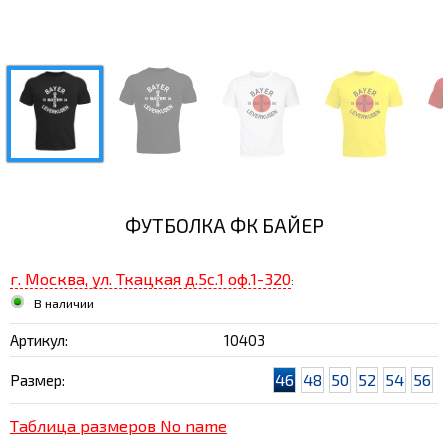
ФУТБОЛКА ФК БАЙЕР
г. Москва, ул. Ткацкая д.5с.1 оф.1-320
:
В наличии
Артикул:
10403
46
48
50
52
54
56
Размер:
Таблица размеров No name