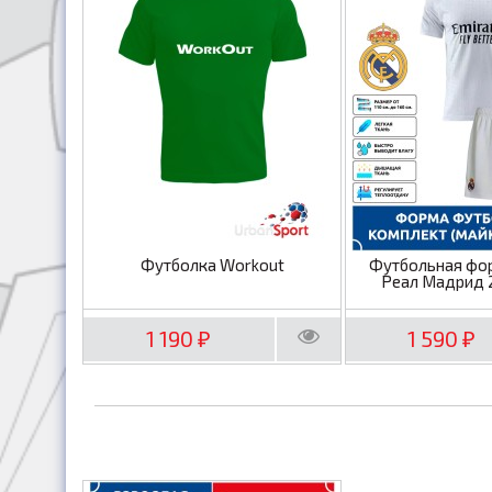
Футболка Workout
Футбольная фо
Реал Мадрид 
1 190
1 590
₽
₽