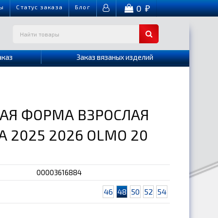
0
ы
Cтатус заказа
Блог
₽
аказ
Заказ вязаных изделий
АЯ ФОРМА ВЗРОСЛАЯ
 2025 2026 OLMO 20
00003616884
46
48
50
52
54