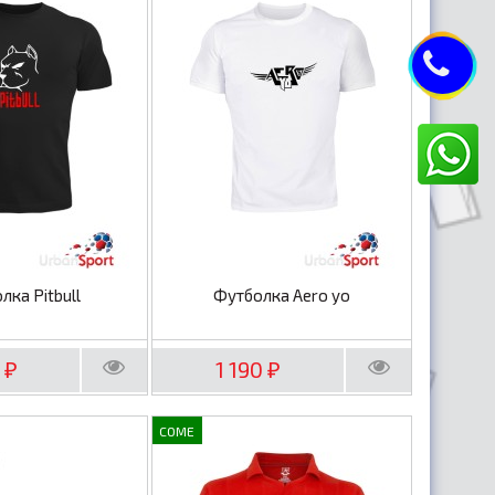
лка Pitbull
Футболка Aero yo
0
1 190
₽
₽
COME