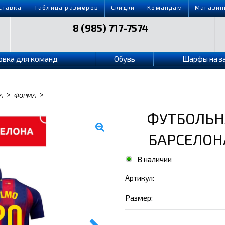
ставка
Таблица размеров
Скидки
Командам
Магазин
8 (985) 717-7574
овка для команд
Обувь
Шарфы на з
>
>
А
ФОРМА
ФУТБОЛЬН
БАРСЕЛОНА
В наличии
Артикул:
Размер: