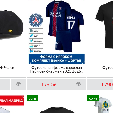
ФК Челси
Футбольная форма взрослая
Футбо
Пари Сен-Жермен 2025 2026...
1 790
1 29
₽
COME
COME