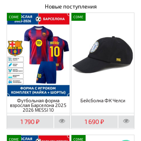
Новые поступления
COME
COME
Футбольная форма
Бейсболка ФК Челси
взрослая Барселона 2025
2026 MESSI 10
1 790
1 690
₽
₽
COME
COME