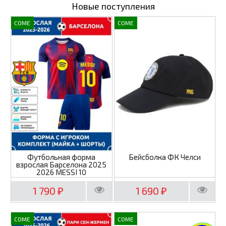
Новые поступления
COME
COME
Футбольная форма
Бейсболка ФК Челси
взрослая Барселона 2025
2026 MESSI 10
1 790
1 690
₽
₽
COME
COME