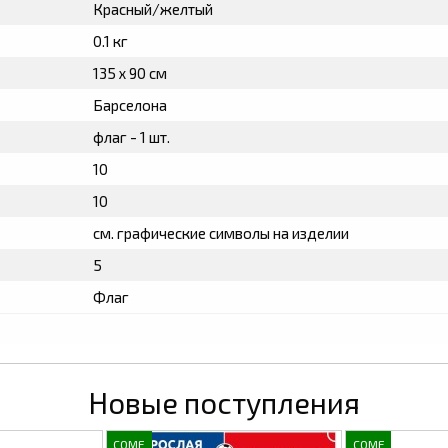
Красный/желтый
0.1 кг
135 х 90 см
Барселона
флаг - 1 шт.
10
10
см. графические символы на изделии
5
Флаг
Новые поступления
COME
COME