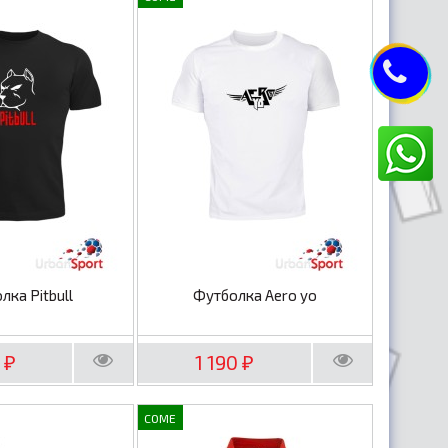
лка Pitbull
Футболка Aero yo
0
1 190
₽
₽
COME