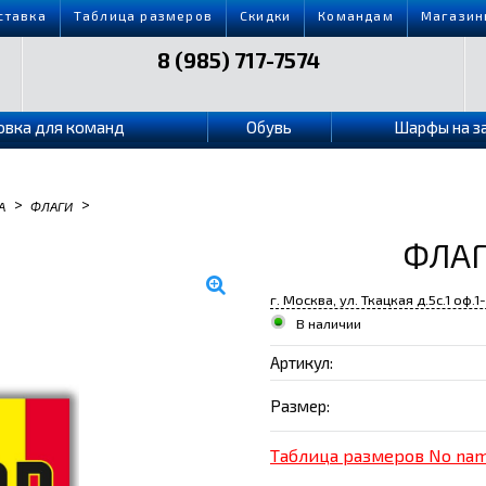
ставка
Таблица размеров
Скидки
Командам
Магазин
8 (985) 717-7574
овка для команд
Обувь
Шарфы на з
>
>
А
ФЛАГИ
ФЛАГ
г. Москва, ул. Ткацкая д.5с.1 оф.1
В наличии
Артикул:
Размер:
Таблица размеров No na