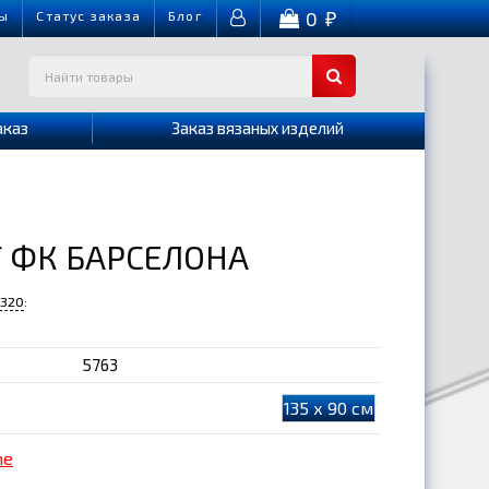
0
ы
Cтатус заказа
Блог
₽
аказ
Заказ вязаных изделий
 ФК БАРСЕЛОНА
-320
:
5763
135 х 90 см
me