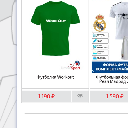
Футболка Workout
Футбольная фо
Реал Мадрид 
1 190
1 590
₽
₽