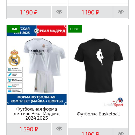
1 190
1 190
₽
₽
COME
COME
Футбольная форма
детская Реал Мадрид
Футболка Basketball
2024 2025
1 590
₽
1 190
₽