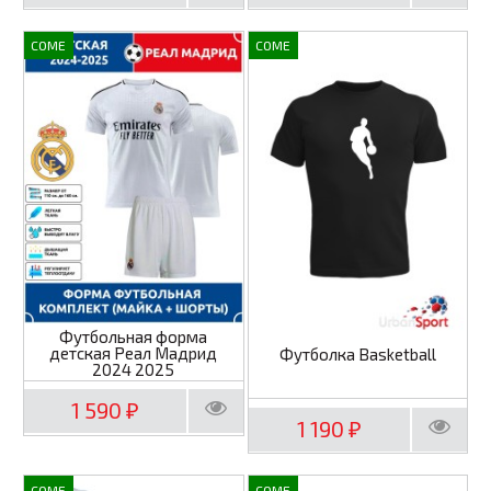
COME
COME
Футбольная форма
детская Реал Мадрид
Футболка Basketball
2024 2025
1 590
₽
1 190
₽
COME
COME