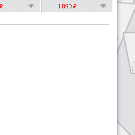
1 890
₽
₽