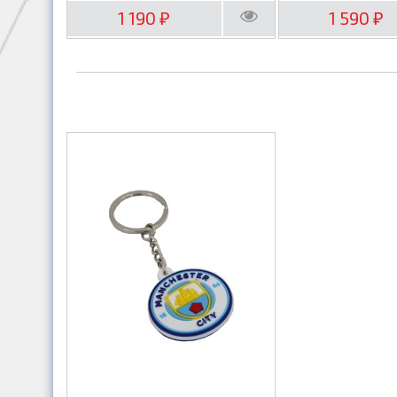
1 190
1 590
₽
₽