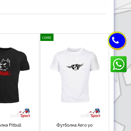
COME
лка Pitbull
Футболка Aero yo