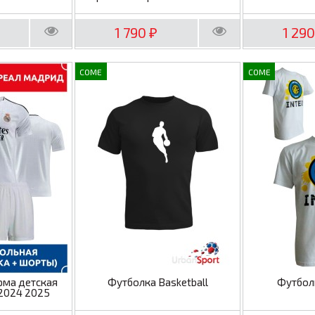
1 790
1 29
₽
COME
COME
рма детская
Футболка Basketball
Футбол
2024 2025