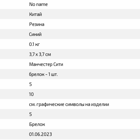
No name
Китай
Резина
Синий
0.1 кг
3,7 х 3,7 см
Манчестер Сити
брелок - 1 шт.
5
10
см. графические символы на изделии
5
Брелок
01.06.2023