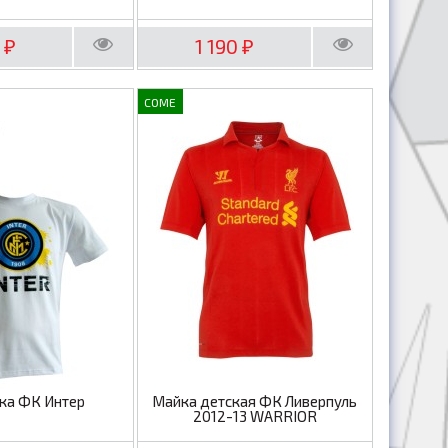
0
1 190
₽
₽
COME
ка ФК Интер
Майка детская ФК Ливерпуль
2012-13 WARRIOR