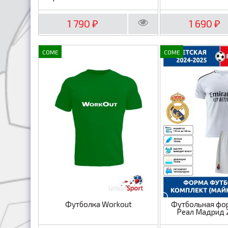
1 790
1 690
₽
₽
COME
COME
Футболка Workout
Футбольная фо
Реал Мадрид 