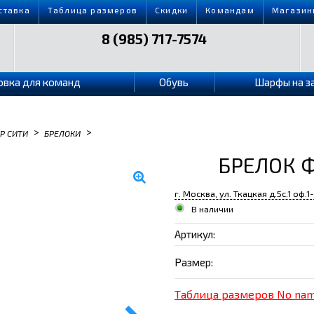
ставка
Таблица размеров
Скидки
Командам
Магазин
8 (985) 717-7574
овка для команд
Обувь
Шарфы на з
>
>
Р СИТИ
БРЕЛОКИ
БРЕЛОК 
г. Москва, ул. Ткацкая д.5с.1 оф.1
В наличии
Артикул:
Размер:
Таблица размеров No na