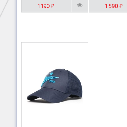
1 190
1 590
₽
₽