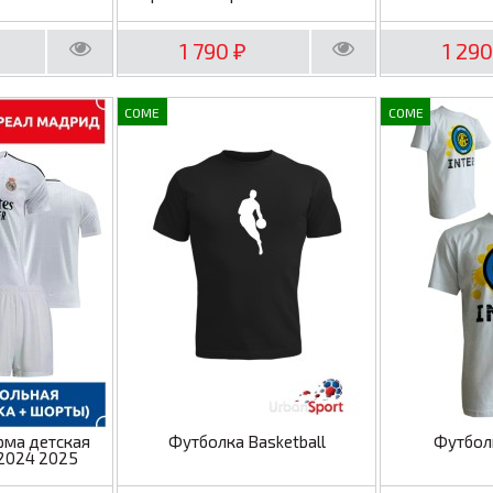
1 790
1 29
₽
COME
COME
рма детская
Футболка Basketball
Футбол
2024 2025