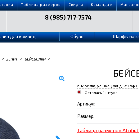
ставка
Таблица размеров
Скидки
Командам
Магазин
8 (985) 717-7574
овка для команд
Обувь
Шарфы на з
>
>
>
ЗЕНИТ
БЕЙСБОЛКИ
БЕЙС
г. Москва, ул. Ткацкая д.5с.1 оф.1
Осталась 1 штука
Артикул:
Размер:
Таблица размеров Atribut