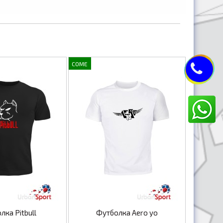
COME
лка Pitbull
Футболка Aero yo