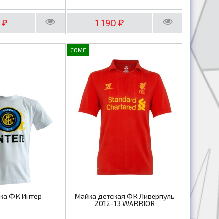
0
1 190
₽
₽
COME
ка ФК Интер
Майка детская ФК Ливерпуль
2012-13 WARRIOR