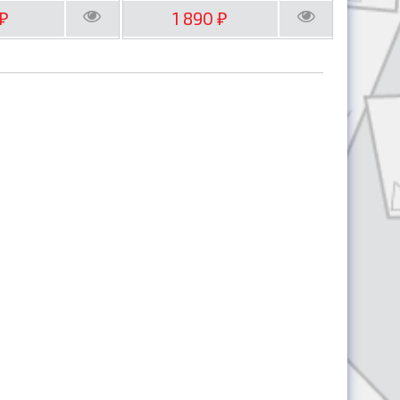
1 890
₽
₽