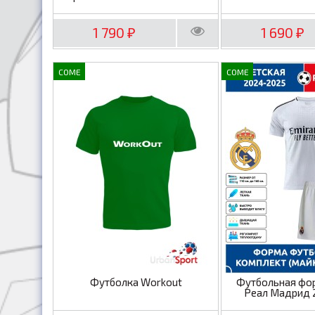
1 790
1 690
₽
₽
COME
COME
Футболка Workout
Футбольная фо
Реал Мадрид 