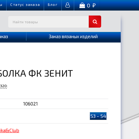
0
ы
Cтатус заказа
Блог
₽
аказ
Заказ вязаных изделий
БОЛКА ФК ЗЕНИТ
-320
:
106021
53 - 54
ika&Club