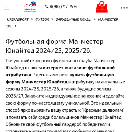
0
8(985)717-7574
>
>
>
URBANSPORT
ФУТБОЛ
ЗАРУБЕЖНЫЕ КЛУБЫ
МАНЧЕСТЕР
>
ЮН.
Футбольная форма Манчестер
Юнайтед 2024/25, 2025/26.
Почувствуйте энергию футбольного клуба Манчестер
Юнайтед в нашем
интернет-магазине футбольной
атрибутики.
Здесь вы можете
купить футбольную
форму Манчестер Юнайтед
и атрибутику на актуальные
сезоны 2024/25, 2025/26, а также будущие релизы
2026/27. Закажите индивидуальное нанесение и сделайте
свою форму по-настоящему уникальной. Это идеальный
способ ярко выразить вашу страсть к "Красным дьяволам"
и показать себя среди болельщиков Манчестер Юнайтед.
Обновите свой футбольный гардероб победителя и
готовьтесь к новым триумфам с любимой командой!