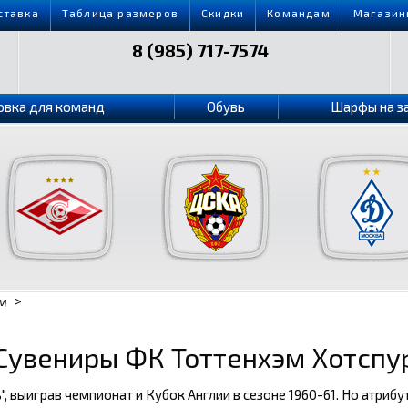
ставка
Таблица размеров
Скидки
Командам
Магазин
8 (985) 717-7574
овка для команд
Обувь
Шарфы на з
>
ЭМ
Сувениры ФК Тоттенхэм Хотспу
, выиграв чемпионат и Кубок Англии в сезоне 1960-61. Но атриб