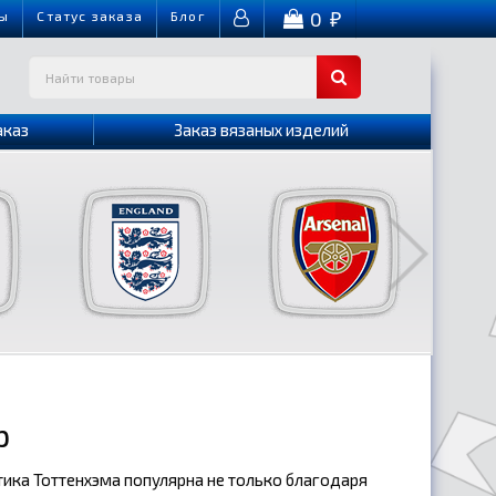
0
ы
Cтатус заказа
Блог
₽
аказ
Заказ вязаных изделий
р
утика Тоттенхэма популярна не только благодаря