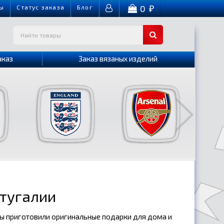
0
ы
Cтатус заказа
Блог
₽
аказ
Заказ вязаных изделий
ртугалии
мы приготовили оригинальные подарки для дома и