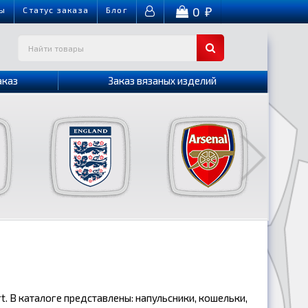
0
ы
Cтатус заказа
Блог
₽
аказ
Заказ вязаных изделий
. В каталоге представлены: напульсники, кошельки,