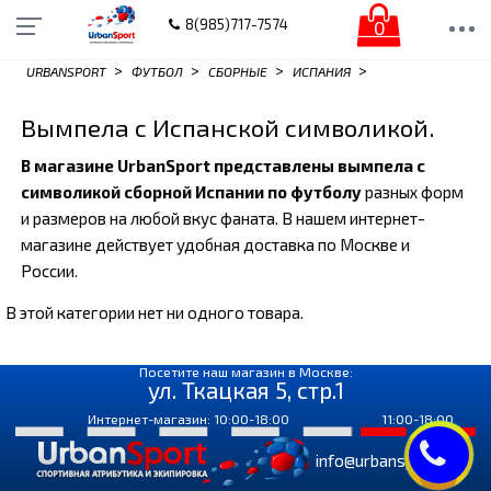
0
8(985)717-7574
>
>
>
>
URBANSPORT
ФУТБОЛ
СБОРНЫЕ
ИСПАНИЯ
Вымпела с Испанской символикой.
В магазине UrbanSport представлены вымпела с
символикой сборной Испании по футболу
разных форм
и размеров на любой вкус фаната. В нашем интернет-
магазине действует удобная доставка по Москве и
России.
В этой категории нет ни одного товара.
Посетите наш магазин в Москве:
ул. Ткацкая 5, стр.1
Интернет-магазин: 10:00-18:00
11:00-18:00
info@urbansport.ru