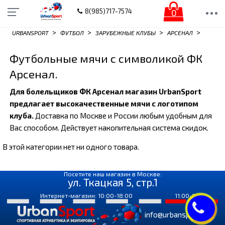
0
8(985)717-7574
>
>
>
>
URBANSPORT
ФУТБОЛ
ЗАРУБЕЖНЫЕ КЛУБЫ
АРСЕНАЛ
Футбольные мячи с символикой ФК
Арсенал.
Для болельщиков ФК Арсенал магазин UrbanSport
предлагает высокачественные мячи с логотипом
клуба.
Доставка по Москве и России любым удобным для
Вас способом. Действует накопительная система скидок.
В этой категории нет ни одного товара.
Посетите наш магазин в Москве:
ул. Ткацкая 5, стр.1
Интернет-магазин: 10:00-18:00
11:00-18:00
info@urbansport.ru