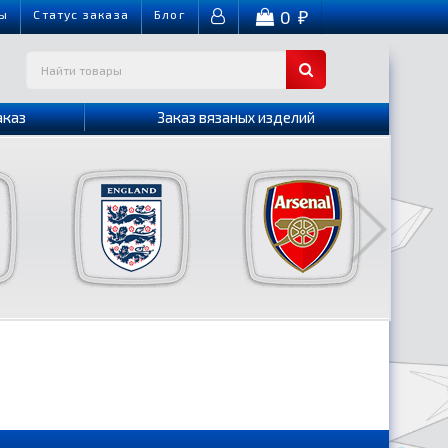
0
ы
Cтатус заказа
Блог
₽
аказ
Заказ вязаных изделий